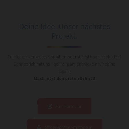
Deine Idee. Unser nächstes
Projekt.
Du hast ein konkretes Vorhaben oder suchst noch Inspiration?
Dann sprich mit uns – gemeinsam entwickeln wir deine
Lösung.
Mach jetzt den ersten Schritt!
Zum Formular
office@praher-mathae.at