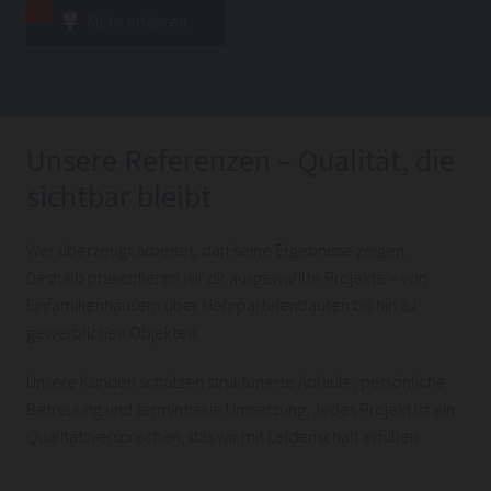
Mehr erfahren
Unsere Referenzen – Qualität, die
sichtbar bleibt
Wer überzeugt arbeitet, darf seine Ergebnisse zeigen.
Deshalb präsentieren wir dir ausgewählte Projekte – von
Einfamilienhäusern über Mehrparteienbauten bis hin zu
gewerblichen Objekten.
Unsere Kunden schätzen strukturierte Abläufe, persönliche
Betreuung und termintreue Umsetzung. Jedes Projekt ist ein
Qualitätsversprechen, das wir mit Leidenschaft erfüllen.