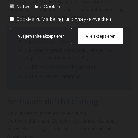
Ob energetische Sanierung im Altbau oder moderne
Notwendige Cookies
Fassadengestaltung am Neubau – unsere Referenzen zeigen
die ganze Bandbreite unseres Könnens.
Cookies zu Marketing- und Analysezwecken
Ausgewählte akzeptieren
Alle akzeptieren
das WDVS Open-System
die vorgehängte, hinterlüftete und fugenlos
verputzte Fassadenverkleidung
die Dämmung von Geschossdecken
die Kellerdeckendämmung
Vertrauen durch Leistung
Viele unserer Aufträge entstehen durch
Weiterempfehlungen. Echte Kundenstimmen bestätigen
unsere Zuverlässigkeit, Fachkompetenz und saubere
Arbeitsweise.